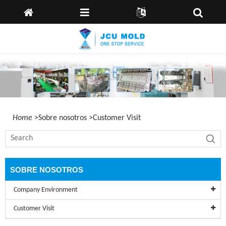
Casa
idioma:
Inglés
España
Alemán
Sobre
nosotros
Products
Capabilities
News
Home
>
Sobre nosotros
>
Customer Visit
Enviar
Consulta
Kontaktiere
SOBRE NOSOTROS
uns
Company Environment
Customer Visit