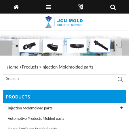
Casa
idioma:
Inglés
España
Alemán
Sobre
nosotros
Products
Capabilities
News
Home
>
Products
>
Injection Moldmolded parts
Enviar
Consulta
Kontaktiere
PRODUCTS
uns
Injection Moldmolded parts
Automotive Products Molded parts